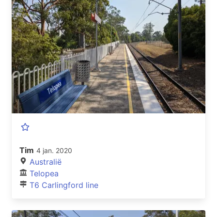
Tim
4 jan. 2020
Australië
Telopea
T6 Carlingford line