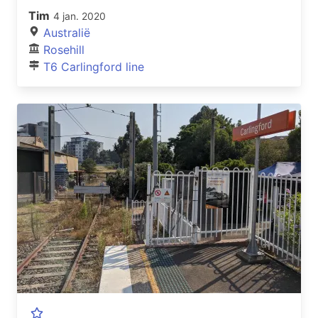
Tim
4 jan. 2020
Australië
Rosehill
T6 Carlingford line