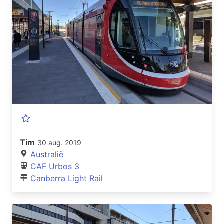
Tim
30 aug. 2019
Australië
CAF Urbos 3
Canberra Light Rail