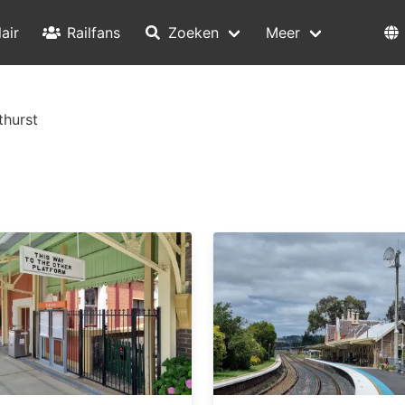
air
Railfans
Zoeken
Meer
thurst