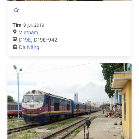
Tim
9 jul. 2019
Vietnam
D19E
, D19E-942
Đà Nẵng