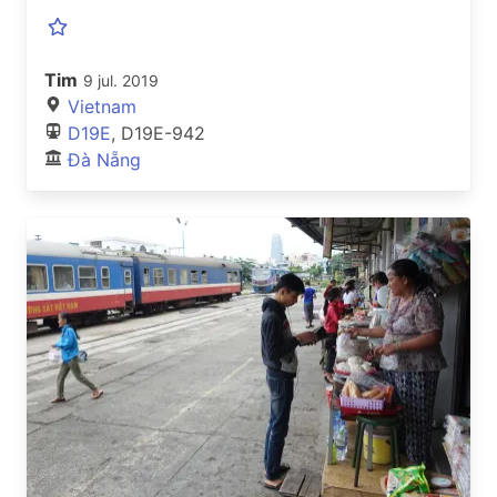
Tim
9 jul. 2019
Vietnam
D19E
, D19E-942
Đà Nẵng