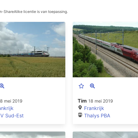
-ShareAlike licentie is van toepassing.
Tim
18 mei 2019
18 mei 2019
ankrijk
Frankrijk
V Sud-Est
Thalys PBA