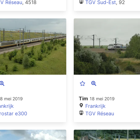
V Réseau
, 4518
TGV Sud-Est
, 92
Tim
18 mei 2019
18 mei 2019
ankrijk
Frankrijk
rostar e300
TGV Réseau