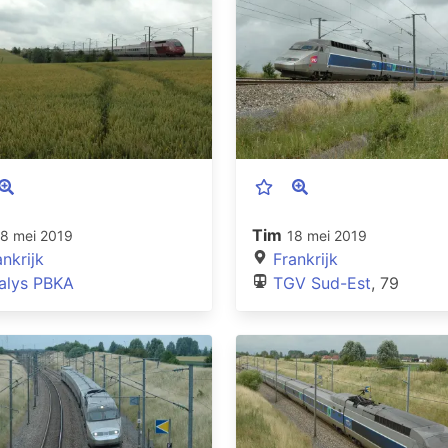
Tim
18 mei 2019
18 mei 2019
ankrijk
Frankrijk
alys PBKA
TGV Sud-Est
, 79