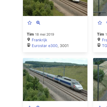
Tim
Tim
18 mei 2019
Frankrijk
Fr
Eurostar e300
, 3001
TG