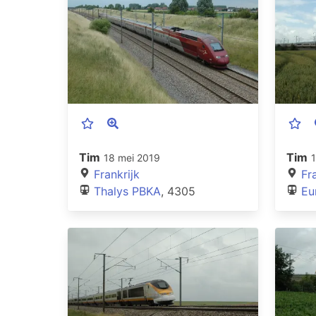
Tim
Tim
18 mei 2019
Frankrijk
Fr
Thalys PBKA
, 4305
Eu