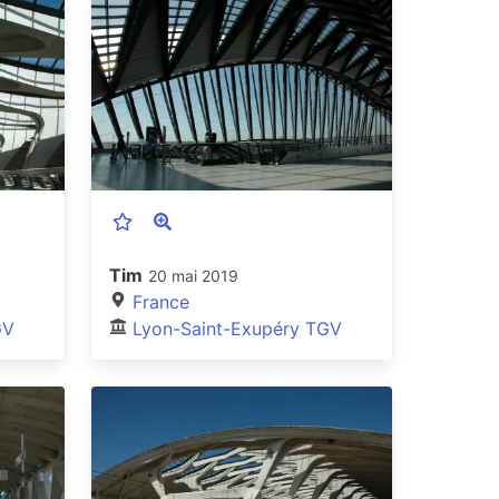
Tim
20 mai 2019
France
GV
Lyon-Saint-Exupéry TGV