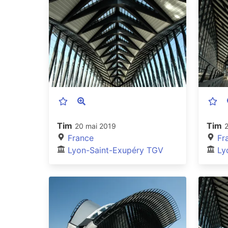
Tim
Tim
20 mai 2019
France
Fr
Lyon-Saint-Exupéry TGV
Ly