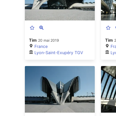
Tim
Tim
20 mai 2019
France
Fr
Lyon-Saint-Exupéry TGV
Ly