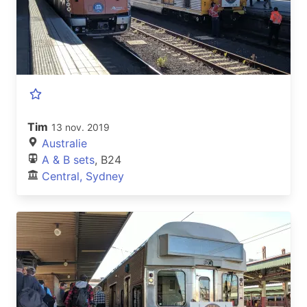
Tim
13 nov. 2019
Australie
A & B sets
, B24
Central, Sydney